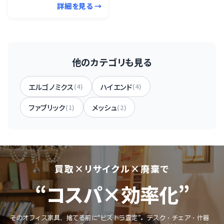
詳細を見る →
他のカテゴリも見る
エルゴノミクス
ハイエンド
(4)
(4)
ファブリック
メッシュ
(1)
(2)
買取×リサイクル×廃棄で
“コスパ×効率化”
そのオフィス家具、捨てる前に“ビズトラ査定”。
デスク・チェア・什器