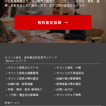
から厨房機器まで、法人専門の買取サービスがスピード対応。
買取・廃
棄・移転をまとめて解決します。まずは無料査定からどうぞ！
無料査定依頼
オフィス家具・厨房機器買取専門メディア
-Biztra- ビズトラ
オフィス家具のビズトラ
オフィス家具・什器
オフィス家具の廃棄費用
オフィスの不用品回収
オフィス家具の無料査定
店舗什器の廃棄費用
店舗什器・厨房機器
厨房機器の無料査定
移転・閉店・撤去 事例紹介
お問い合わせ
（大阪）運送会社様募集
オフィスチェア辞典
関連サービス