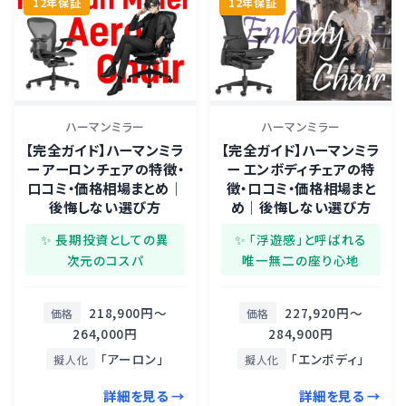
12年保証
12年保証
ハーマンミラー
ハーマンミラー
【完全ガイド】ハーマンミラ
【完全ガイド】ハーマンミラ
ー アーロンチェアの特徴・
ー エンボディチェアの特
口コミ・価格相場まとめ｜
徴・口コミ・価格相場まと
後悔しない選び方
め｜後悔しない選び方
✨ 長期投資としての異
✨ 「浮遊感」と呼ばれる
次元のコスパ
唯一無二の座り心地
218,900円〜
227,920円〜
価格
価格
264,000円
284,900円
「アーロン」
「エンボディ」
擬人化
擬人化
詳細を見る →
詳細を見る →