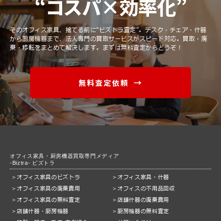
“コスパ×効率化”
そのオフィス家具、捨てる前に“ビズトラ査定”。
デスク・チェア・什器
から厨房機器まで、法人専門の買取サービスがスピード対応。
買取・廃
棄・移転をまとめて解決します。まずは無料査定からどうぞ！
無料査定依頼
オフィス家具・厨房機器買取専門メディア
-Biztra- ビズトラ
オフィス家具のビズトラ
オフィス家具・什器
オフィス家具の廃棄費用
オフィスの不用品回収
オフィス家具の無料査定
店舗什器の廃棄費用
店舗什器・厨房機器
厨房機器の無料査定