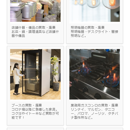
店舗什器・備品の買取・廃棄
照明機器の買取・廃棄
お皿・鍋・調理道具など店舗什
照明機器・デスクライト・間接
器や備品
照明など。
ブースの買取・廃棄
業務用ガスコンロの買取・廃棄
コロナ禍以降に急増した家具。
リンナイ、マルゼン、タニコ
コクヨやイトーキなど買取が可
ー、パロマ、ノーリツ、タチバ
能です！
ナ製作所など。