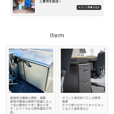
と費用を解説！
オフィス家具の処分
Item
業務用冷蔵庫の買取・廃棄
オフィス用収納ワゴンの買取・
業務冷蔵庫は扉数や容量によっ
廃棄
て処分費用が大きく異なりま
デスク周りのサイドキャビネッ
す！ビズトラなら買取査定が可
トなど小型家具など
能。