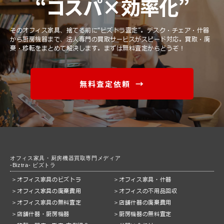
“コスパ×効率化”
そのオフィス家具、捨てる前に“ビズトラ査定”。
デスク・チェア・什器
から厨房機器まで、法人専門の買取サービスがスピード対応。
買取・廃
棄・移転をまとめて解決します。まずは無料査定からどうぞ！
無料査定依頼
オフィス家具・厨房機器買取専門メディア
-Biztra- ビズトラ
オフィス家具のビズトラ
オフィス家具・什器
オフィス家具の廃棄費用
オフィスの不用品回収
オフィス家具の無料査定
店舗什器の廃棄費用
店舗什器・厨房機器
厨房機器の無料査定