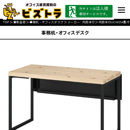
>
>
>
>
TOP
買取品目
事務机・オフィスデスク
メーカー: 内田洋行
内田洋行UCHIDA製
事務机・オフィスデスク