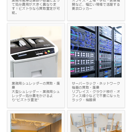
業務冷蔵庫は扉数や容量によっ
オフィス・工場・学校・医療機
て処分費用が大きく異なりま
関など、幅広い現場で活躍する
す！ビズトラなら買取査定が可
更衣ロッカー
能。
業務用シュレッダーの買取・廃
サーバーラック・ネットワーク
棄
機器の買取・廃棄
大型シュレッダー・業務用シュ
リプレイス・クラウド移行・オ
レッダー処分費をかけるよ
フィス縮小などで不要になった
り“ビズトラ査定”
ラック・機器類