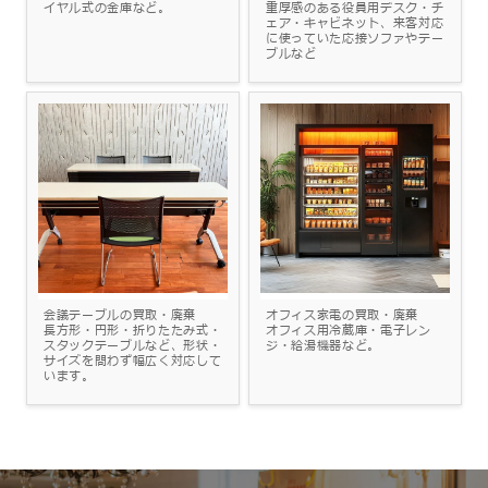
イヤル式の金庫など。
重厚感のある役員用デスク・チ
ェア・キャビネット、来客対応
に使っていた応接ソファやテー
ブルなど
会議テーブルの買取・廃棄
オフィス家電の買取・廃棄
長方形・円形・折りたたみ式・
オフィス用冷蔵庫・電子レン
スタックテーブルなど、形状・
ジ・給湯機器など。
サイズを問わず幅広く対応して
います。