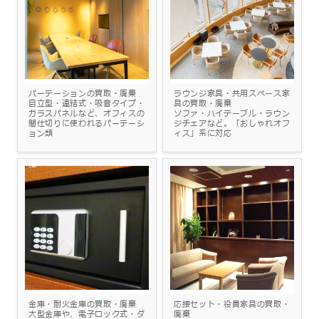
パーテーションの買取・廃棄
ラウンジ家具・共用スペース家
自立型・連結式・吸音タイプ・
具の買取・廃棄
ガラスパネルなど、オフィスの
ソファ・ハイテーブル・ラウン
間仕切りに使われるパーテーシ
ジチェアなど。「おしゃれオフ
ョン類
ィス」系に対応
金庫・耐火金庫の買取・廃棄
応接セット・役員家具の買取・
大型金庫や、電子ロック式・ダ
廃棄