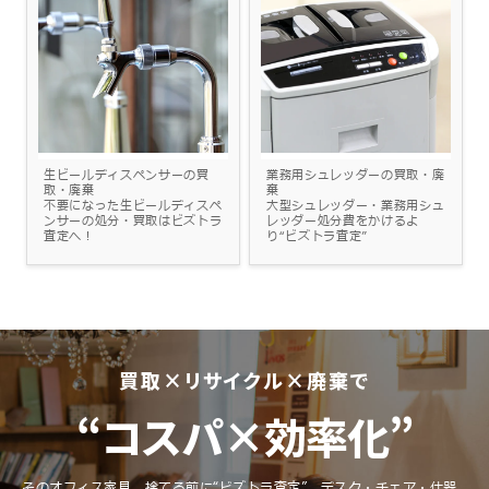
生ビールディスペンサーの買
業務用シュレッダーの買取・廃
取・廃棄
棄
不要になった生ビールディスペ
大型シュレッダー・業務用シュ
ンサーの処分・買取はビズトラ
レッダー処分費をかけるよ
査定へ！
り“ビズトラ査定”
買取×リサイクル×廃棄で
“コスパ×効率化”
そのオフィス家具、捨てる前に“ビズトラ査定”。
デスク・チェア・什器