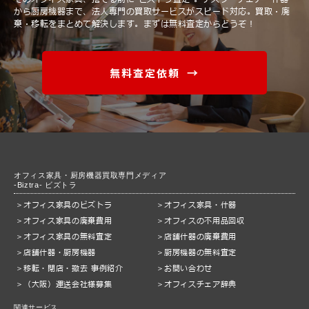
から厨房機器まで、法人専門の買取サービスがスピード対応。
買取・廃
棄・移転をまとめて解決します。まずは無料査定からどうぞ！
無料査定依頼
オフィス家具・厨房機器買取専門メディア
-Biztra- ビズトラ
オフィス家具のビズトラ
オフィス家具・什器
オフィス家具の廃棄費用
オフィスの不用品回収
オフィス家具の無料査定
店舗什器の廃棄費用
店舗什器・厨房機器
厨房機器の無料査定
移転・閉店・撤去 事例紹介
お問い合わせ
（大阪）運送会社様募集
オフィスチェア辞典
関連サービス