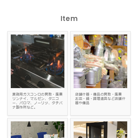
Item
業務用ガスコンロの買取・廃棄
店舗什器・備品の買取・廃棄
リンナイ、マルゼン、タニコ
お皿・鍋・調理道具など店舗什
ー、パロマ、ノーリツ、タチバ
器や備品
ナ製作所など。