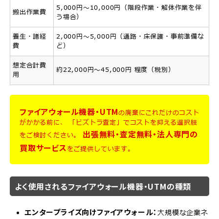
5,000円～10,000円（階段作業・解体作業を伴
搬出作業費
う場合）
養生・諸経
2,000円～5,000円（通路・床保護・事前準備な
費
ど）
想定合計費
約22,000円〜45,000円 程度（税別）
用
ファイアウォール機器・UTM
の廃棄にこれだけのコスト
がかかる前に、
「ビズトラ査定」でコストを抑える選択肢
出張無料・査定無料・法人専門の
をご検討ください。
買取サービス
をご提供しています。
よく使用されるファイアウォール機器・UTMの種類
エンタープライズ向けファイアウォール：
大規模な企業ネ