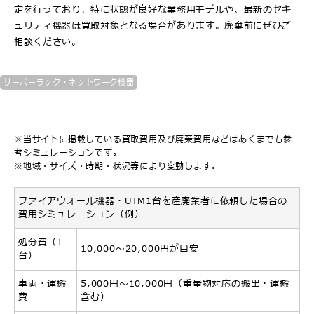
定を行っており、特に状態が良好な業務用モデルや、最新のセキ
ュリティ機器は買取対象となる場合があります。廃棄前にぜひご
相談ください。
サーバーラック・ネットワーク機器
※当サイトに掲載している買取費用及び廃棄費用などはあくまでも参
考シミュレーションです。
※地域・サイズ・時期・状況等により変動します。
ファイアウォール機器・UTM1台を産廃業者に依頼した場合の
費用シミュレーション（例）
処分費（1
10,000〜20,000円が目安
台）
車両・運搬
5,000円～10,000円（重量物対応の搬出・運搬
費
含む）