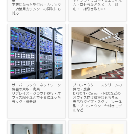
棄
キヤノン・リコー・富士フイル
不要になった受付台・カウンタ
ム・京セラなど各メーカー対
ー店舗用カウンターの買取にも
応！一括引き取りOK
対応
サーバーラック・ネットワーク
プロジェクター・スクリーンの
機器の買取・廃棄
買取・廃棄
リプレイス・クラウド移行・オ
EPSON・Canon・NECなどの
フィス縮小などで不要になった
オフィス向け機種はもちろん、
ラック・機器類
天吊りタイプ・スクリーン一体
型・プロジェクター台付きモデ
ルなど