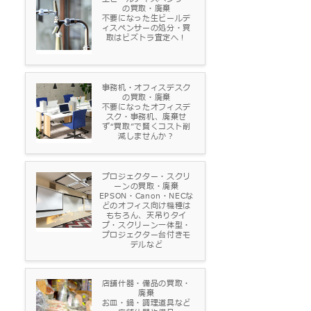
の買取・廃棄
不要になった生ビールデ
ィスペンサーの処分・買
取はビズトラ査定へ！
事務机・オフィスデスク
の買取・廃棄
不要になったオフィスデ
スク・事務机、廃棄せ
ず“買取”で賢くコスト削
減しませんか？
プロジェクター・スクリ
ーンの買取・廃棄
EPSON・Canon・NECな
どのオフィス向け機種は
もちろん、天吊りタイ
プ・スクリーン一体型・
プロジェクター台付きモ
デルなど
店舗什器・備品の買取・
廃棄
お皿・鍋・調理道具など