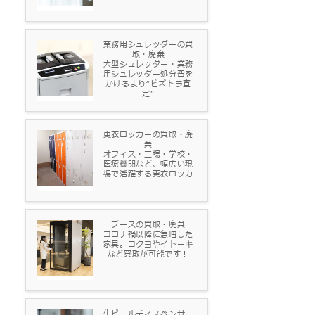
業務用シュレッダーの買
取・廃棄
大型シュレッダー・業務
用シュレッダー処分費を
かけるより“ビズトラ査
定”
更衣ロッカーの買取・廃
棄
オフィス・工場・学校・
医療機関など、幅広い現
場で活躍する更衣ロッカ
ー
ブースの買取・廃棄
コロナ禍以降に急増した
家具。コクヨやイトーキ
など買取が可能です！
生ビールディスペンサー