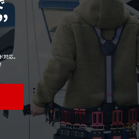
で
”
ド対応。
！