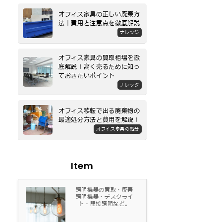
オフィス家具の正しい廃棄方
法｜費用と注意点を徹底解説
ナレッジ
オフィス家具の買取相場を徹
底解説！高く売るために知っ
ておきたいポイント
ナレッジ
オフィス移転で出る廃棄物の
最適処分方法と費用を解説！
オフィス家具の処分
Item
照明機器の買取・廃棄
照明機器・デスクライ
ト・間接照明など。