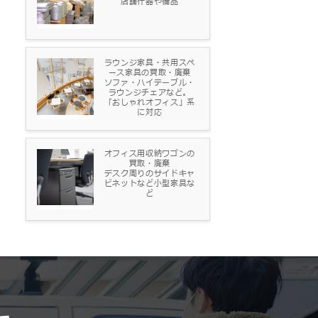
店舗什器や備品
ラウンジ家具・共用スペ
ース家具の買取・廃棄
ソファ・ハイテーブル・
ラウンジチェアなど。
「おしゃれオフィス」系
に対応
オフィス用収納ワゴンの
買取・廃棄
デスク周りのサイドキャ
ビネットなど小型家具な
ど